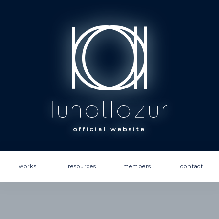
official website
works
resources
members
contact